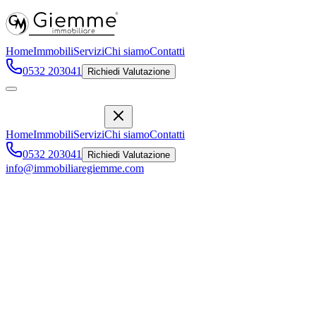
Home
Immobili
Servizi
Chi siamo
Contatti
0532 203041
Richiedi Valutazione
Home
Immobili
Servizi
Chi siamo
Contatti
0532 203041
Richiedi Valutazione
info@immobiliaregiemme.com
TERRENO EDIFICABILE
,
Argenta
28.000 €
Vendita
Descrizione
Caratteristiche
Posizione
Descrizione Immobile