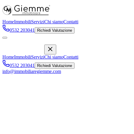
Home
Immobili
Servizi
Chi siamo
Contatti
0532 203041
Richiedi Valutazione
Home
Immobili
Servizi
Chi siamo
Contatti
0532 203041
Richiedi Valutazione
info@immobiliaregiemme.com
POSTO AUTO VIA ORTIGARA
,
Ferrara
8000 €
Vendita
Descrizione
Caratteristiche
Posizione
Descrizione Immobile