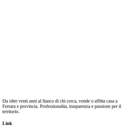
Compila il form e ti risponderemo il prima possibile con tutte le
informazioni che ti servono su questo immobile.
Nome *
Cognome *
Email *
Telefono *
Messaggio
Invia Richiesta
Da oltre venti anni al fianco di chi cerca, vende o affitta casa a
Ferrara e provincia. Professionalita, trasparenza e passione per il
territorio.
Link