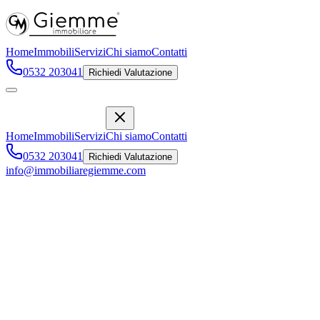
Home
Immobili
Servizi
Chi siamo
Contatti
0532 203041
Richiedi Valutazione
Home
Immobili
Servizi
Chi siamo
Contatti
0532 203041
Richiedi Valutazione
info@immobiliaregiemme.com
Lusso e Tecnologia nel tuo Nuovo
Appartamento
Via Armando Diaz, 81
,
Ravenna
199.000 €
Vendita
Descrizione
Caratteristiche
Posizione