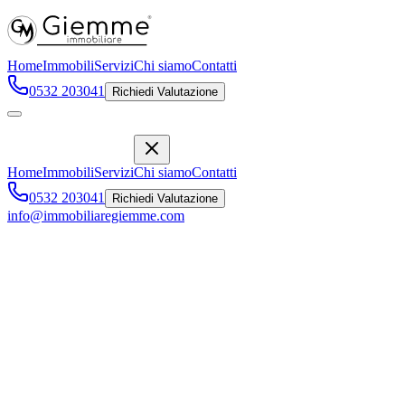
Home
Immobili
Servizi
Chi siamo
Contatti
0532 203041
Richiedi Valutazione
Home
Immobili
Servizi
Chi siamo
Contatti
0532 203041
Richiedi Valutazione
info@immobiliaregiemme.com
Lusso e Tecnologia nel tuo Nuovo
Appartamento
Via Armando Diaz, 81
,
Ravenna
265.000 €
Vendita
Descrizione
Caratteristiche
Posizione