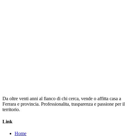
informazioni che ti servono su questo immobile.
Nome *
Cognome *
Email *
Telefono *
Messaggio
Invia Richiesta
Da oltre venti anni al fianco di chi cerca, vende o affitta casa a
Ferrara e provincia. Professionalita, trasparenza e passione per il
territorio.
Link
Home