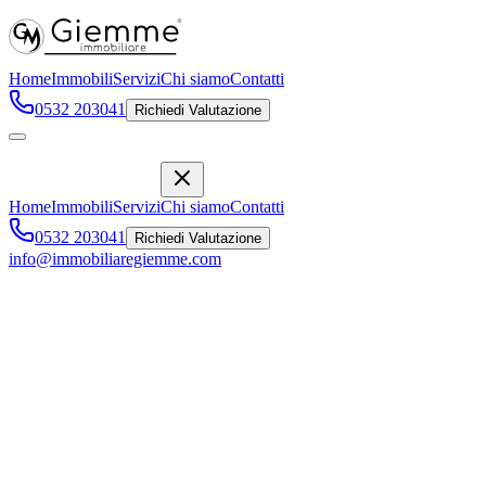
Home
Immobili
Servizi
Chi siamo
Contatti
0532 203041
Richiedi Valutazione
Home
Immobili
Servizi
Chi siamo
Contatti
0532 203041
Richiedi Valutazione
info@immobiliaregiemme.com
Centro Storico Vicolo Mozzo Torcicoda
,
Ferrara
195.000 €
Vendita
Descrizione
Caratteristiche
Posizione
Descrizione Immobile