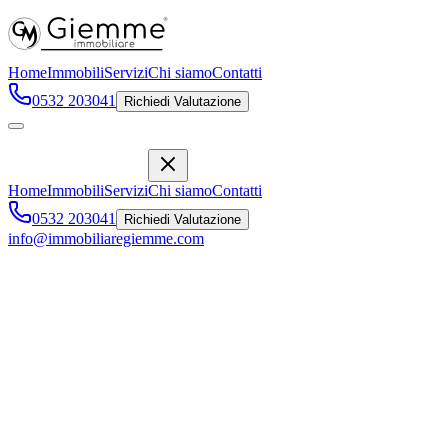
Home
Immobili
Servizi
Chi siamo
Contatti
0532 203041
Richiedi Valutazione
Home
Immobili
Servizi
Chi siamo
Contatti
0532 203041
Richiedi Valutazione
info@immobiliaregiemme.com
CENTRO STORICO VENDESI
APPARTAMENTO
Via Centoversuri, 50
,
Ferrara
167.000 €
Vendita
Descrizione
Caratteristiche
Posizione