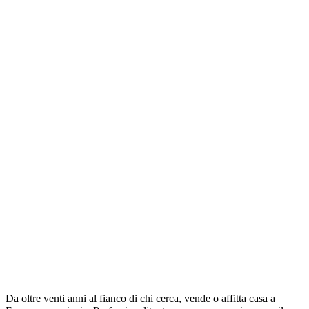
Informazioni
Richiedi Informazioni
Compila il form e ti risponderemo il prima possibile con tutte le
informazioni che ti servono su questo immobile.
Nome *
Cognome *
Email *
Telefono *
Messaggio
Invia Richiesta
Da oltre venti anni al fianco di chi cerca, vende o affitta casa a