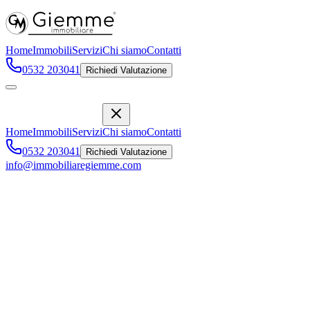
Home
Immobili
Servizi
Chi siamo
Contatti
0532 203041
Richiedi Valutazione
Home
Immobili
Servizi
Chi siamo
Contatti
0532 203041
Richiedi Valutazione
info@immobiliaregiemme.com
VIA MAZZINI - AFFITTASI
LUMINOSO APPARTAMENTO
Via Mazzini, 84
,
Ferrara
1000 €
/mese
Affitto
Descrizione
Caratteristiche
Posizione