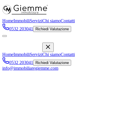
Home
Immobili
Servizi
Chi siamo
Contatti
0532 203041
Richiedi Valutazione
Home
Immobili
Servizi
Chi siamo
Contatti
0532 203041
Richiedi Valutazione
info@immobiliaregiemme.com
AFFITTASI
,
Ferrara
450 €
/mese
Affitto
Descrizione
Caratteristiche
Posizione
Descrizione Immobile